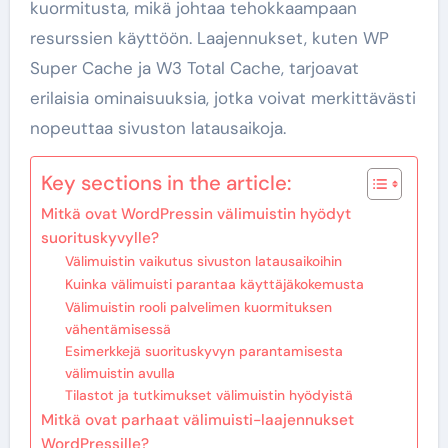
kuormitusta, mikä johtaa tehokkaampaan
resurssien käyttöön. Laajennukset, kuten WP
Super Cache ja W3 Total Cache, tarjoavat
erilaisia ominaisuuksia, jotka voivat merkittävästi
nopeuttaa sivuston latausaikoja.
Key sections in the article:
Mitkä ovat WordPressin välimuistin hyödyt
suorituskyvylle?
Välimuistin vaikutus sivuston latausaikoihin
Kuinka välimuisti parantaa käyttäjäkokemusta
Välimuistin rooli palvelimen kuormituksen
vähentämisessä
Esimerkkejä suorituskyvyn parantamisesta
välimuistin avulla
Tilastot ja tutkimukset välimuistin hyödyistä
Mitkä ovat parhaat välimuisti-laajennukset
WordPressille?