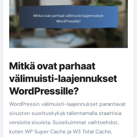
Mitkä ovat parhaat
välimuisti-laajennukset
WordPressille?
WordPressin välimuisti-laajennukset parantavat
sivuston suorituskykyä tallentamalla staattisia
versioita sivuista. Suosituimmat vaihtoehdot,
kuten WP Super Cache ja W3 Total Cache,