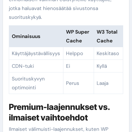
jotka haluavat hienosäätää sivustonsa
suorituskykyä.
WP Super
W3 Total
Ominaisuus
Cache
Cache
Käyttäjäystävällisyys
Helppo
Keskitaso
CDN-tuki
Ei
Kyllä
Suorituskyvyn
Perus
Laaja
optimointi
Premium-laajennukset vs.
ilmaiset vaihtoehdot
Ilmaiset välimuisti-laajennukset, kuten WP