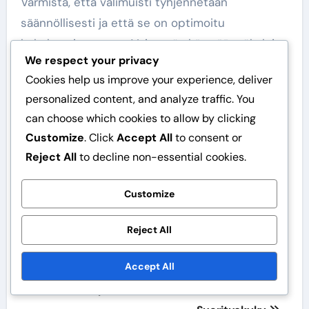
Varmista, että välimuisti tyhjennetään
säännöllisesti ja että se on optimoitu
hakukoneita varten. Voit myös käyttää työkaluja,
We respect your privacy
kuten Google PageSpeed Insights, arvioidaksesi
Cookies help us improve your experience, deliver
sivustosi suorituskykyä ja löytääksesi
personalized content, and analyze traffic. You
parannusmahdollisuuksia.
can choose which cookies to allow by clicking
Customize
. Click
Accept All
to consent or
Reject All
to decline non-essential cookies.
Customize
Post
WordPressin
WordPressin
Reject All
navigation
Välimuisti:
Välimuisti:
Accept All
Laajennukset,
Laajennukset,
Asetukset, Optimointi
Asetukset,