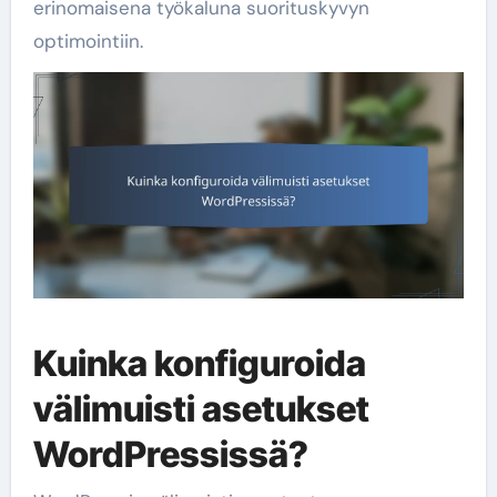
erinomaisena työkaluna suorituskyvyn
optimointiin.
Kuinka konfiguroida
välimuisti asetukset
WordPressissä?