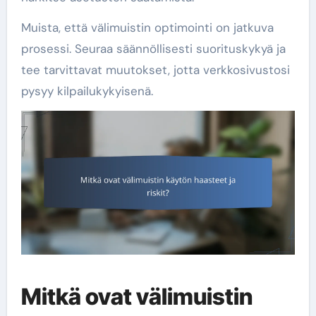
Muista, että välimuistin optimointi on jatkuva
prosessi. Seuraa säännöllisesti suorituskykyä ja
tee tarvittavat muutokset, jotta verkkosivustosi
pysyy kilpailukykyisenä.
Mitkä ovat välimuistin