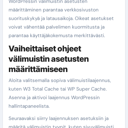
WordPressin välimuistin asetusten
määrittäminen parantaa verkkosivuston
suorituskykyä ja latausaikoja. Oikeat asetukset
voivat vähentää palvelimen kuormitusta ja
parantaa käyttäjäkokemusta merkittävästi.
Vaiheittaiset ohjeet
välimuistin asetusten
määrittämiseen
Aloita valitsemalla sopiva välimuistilaajennus,
kuten W3 Total Cache tai WP Super Cache.
Asenna ja aktivoi laajennus WordPressin
hallintapaneelista.
Seuraavaksi siirry laajennuksen asetuksiin ja
määritä välimuistin tyypit, kuten sivuvälimuisti,