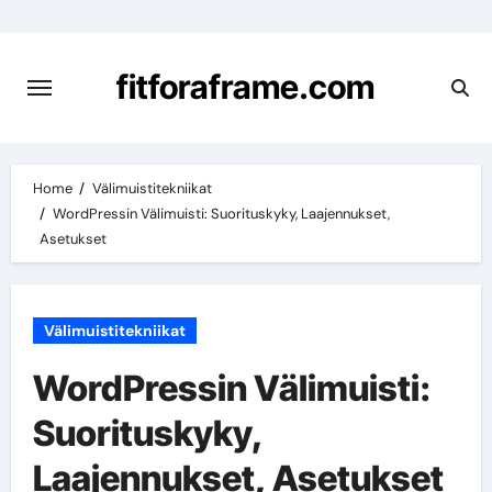
Skip
to
content
fitforaframe.com
Home
Välimuistitekniikat
WordPressin Välimuisti: Suorituskyky, Laajennukset,
Asetukset
Välimuistitekniikat
WordPressin Välimuisti:
Suorituskyky,
Laajennukset, Asetukset