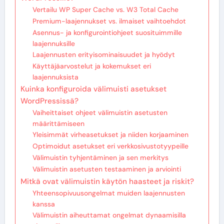
Vertailu WP Super Cache vs. W3 Total Cache
Premium-laajennukset vs. ilmaiset vaihtoehdot
Asennus- ja konfigurointiohjeet suosituimmille
laajennuksille
Laajennusten erityisominaisuudet ja hyödyt
Käyttäjäarvostelut ja kokemukset eri
laajennuksista
Kuinka konfiguroida välimuisti asetukset
WordPressissä?
Vaiheittaiset ohjeet välimuistin asetusten
määrittämiseen
Yleisimmät virheasetukset ja niiden korjaaminen
Optimoidut asetukset eri verkkosivustotyypeille
Välimuistin tyhjentäminen ja sen merkitys
Välimuistin asetusten testaaminen ja arviointi
Mitkä ovat välimuistin käytön haasteet ja riskit?
Yhteensopivuusongelmat muiden laajennusten
kanssa
Välimuistin aiheuttamat ongelmat dynaamisilla