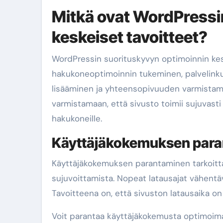
Mitkä ovat WordPressi
keskeiset tavoitteet?
WordPressin suorituskyvyn optimoinnin ke
hakukoneoptimoinnin tukeminen, palvelink
lisääminen ja yhteensopivuuden varmistami
varmistamaan, että sivusto toimii sujuvasti 
hakukoneille.
Käyttäjäkokemuksen par
Käyttäjäkokemuksen parantaminen tarkoittaa
sujuvoittamista. Nopeat latausajat vähentä
Tavoitteena on, että sivuston latausaika on 
Voit parantaa käyttäjäkokemusta optimoimall