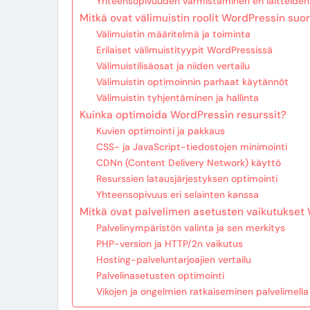
Yhteensopivuuden varmistaminen eri laitteide
Mitkä ovat välimuistin roolit WordPressin suo
Välimuistin määritelmä ja toiminta
Erilaiset välimuistityypit WordPressissä
Välimuistilisäosat ja niiden vertailu
Välimuistin optimoinnin parhaat käytännöt
Välimuistin tyhjentäminen ja hallinta
Kuinka optimoida WordPressin resurssit?
Kuvien optimointi ja pakkaus
CSS- ja JavaScript-tiedostojen minimointi
CDNn (Content Delivery Network) käyttö
Resurssien latausjärjestyksen optimointi
Yhteensopivuus eri selainten kanssa
Mitkä ovat palvelimen asetusten vaikutukset
Palvelinympäristön valinta ja sen merkitys
PHP-version ja HTTP/2n vaikutus
Hosting-palveluntarjoajien vertailu
Palvelinasetusten optimointi
Vikojen ja ongelmien ratkaiseminen palvelimella