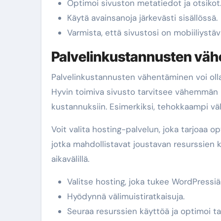
Optimoi sivuston metatiedot ja otsikot
Käytä avainsanoja järkevästi sisällössä.
Varmista, että sivustosi on mobiiliystävä
Palvelinkustannusten vä
Palvelinkustannusten vähentäminen voi olla
Hyvin toimiva sivusto tarvitsee vähemmän r
kustannuksiin. Esimerkiksi, tehokkaampi vä
Voit valita hosting-palvelun, joka tarjoaa opt
jotka mahdollistavat joustavan resurssien 
aikavälillä.
Valitse hosting, joka tukee WordPressiä
Hyödynnä välimuistiratkaisuja.
Seuraa resurssien käyttöä ja optimoi 