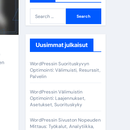
S
e
a
r
c
Uusimmat julkaisut
h
ä
f
en
WordPressin Suorituskyvyn
o
Optimointi: Välimuisti, Resurssit,
Palvelin
r
:
WordPressin Välimuistin
Optimointi: Laajennukset,
Asetukset, Suorituskyky
WordPressin Sivuston Nopeuden
Mittaus: Työkalut, Analytiikka,