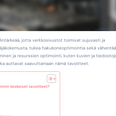
täjäkokemusta, tukea hakukoneoptimointia sekä vähentä
inen ja resurssien optimointi, kuten kuvien ja tiedostoj
otka auttavat saavuttamaan nämä tavoitteet.
nnin keskeiset tavoitteet?