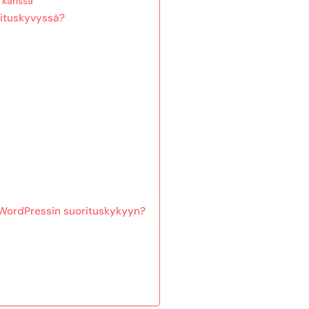
n kanssa
rituskyvyssä?
 WordPressin suorituskykyyn?