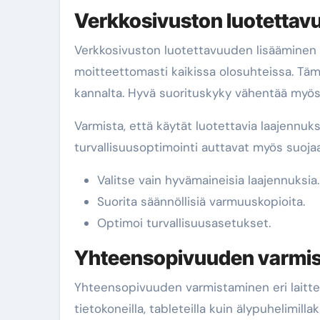
Verkkosivuston luotettav
Verkkosivuston luotettavuuden lisääminen tar
moitteettomasti kaikissa olosuhteissa. Täm
kannalta. Hyvä suorituskyky vähentää myös
Varmista, että käytät luotettavia laajennuks
turvallisuusoptimointi auttavat myös suojaa
Valitse vain hyvämaineisia laajennuksia.
Suorita säännöllisiä varmuuskopioita.
Optimoi turvallisuusasetukset.
Yhteensopivuuden varmist
Yhteensopivuuden varmistaminen eri laitteid
tietokoneilla, tableteilla kuin älypuhelimil