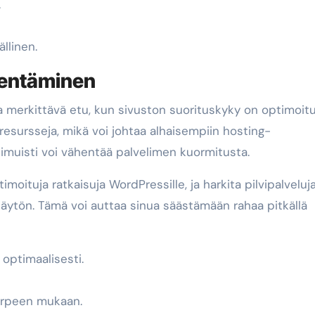
.
llinen.
hentäminen
 merkittävä etu, kun sivuston suorituskyky on optimoitu
esursseja, mikä voi johtaa alhaisempiin hosting-
limuisti voi vähentää palvelimen kuormitusta.
imoituja ratkaisuja WordPressille, ja harkita pilvipalveluja
käytön. Tämä voi auttaa sinua säästämään rahaa pitkällä
 optimaalisesti.
tarpeen mukaan.