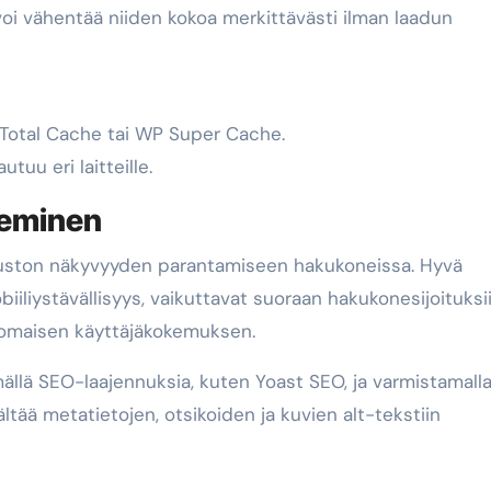
oi vähentää niiden kokoa merkittävästi ilman laadun
 Total Cache tai WP Super Cache.
tuu eri laitteille.
keminen
vuston näkyvyyden parantamiseen hakukoneissa. Hyvä
iiliystävällisyys, vaikuttavat suoraan hakukonesijoituksii
rinomaisen käyttäjäkokemuksen.
llä SEO-laajennuksia, kuten Yoast SEO, ja varmistamalla
ltää metatietojen, otsikoiden ja kuvien alt-tekstiin