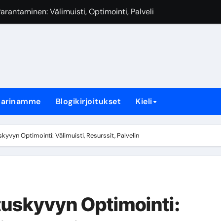
: Laajennukset, Asetukset, Suorituskyky
antaminen: Välimuisti, Optimointi, Palvelin
ointi, Välimuisti, Analytiikka
-pyynnöt, Resurssien optimointi, Latausjärjestys
 Pakkaus, Formaatit, Latausajat
tarinamme
Blogikirjoitukset
Kieli
us: Työkalut, Analytiikka, Vertailu
ointi: Välimuisti, Resurssit, Palvelin
yvyn Optimointi: Välimuisti, Resurssit, Palvelin
tuskyvyn Optimointi: