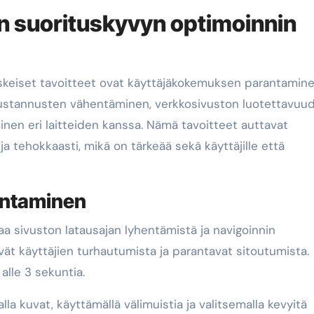
n suorituskyvyn optimoinnin
skeiset tavoitteet ovat käyttäjäkokemuksen parantamine
ustannusten vähentäminen, verkkosivuston luotettavuu
nen eri laitteiden kanssa. Nämä tavoitteet auttavat
ja tehokkaasti, mikä on tärkeää sekä käyttäjille että
antaminen
 sivuston latausajan lyhentämistä ja navigoinnin
vät käyttäjien turhautumista ja parantavat sitoutumista.
alle 3 sekuntia.
a kuvat, käyttämällä välimuistia ja valitsemalla kevyitä