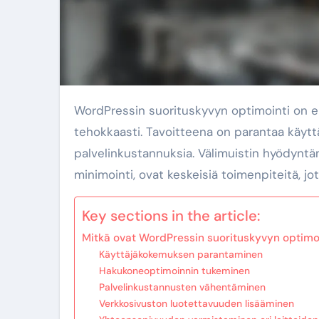
WordPressin suorituskyvyn optimointi on elintärkeää, jotta verkkosivustot toimivat sujuvasti ja
tehokkaasti. Tavoitteena on parantaa käyt
palvelinkustannuksia. Välimuistin hyödyntäm
minimointi, ovat keskeisiä toimenpiteitä, j
Key sections in the article:
Mitkä ovat WordPressin suorituskyvyn optimoi
Käyttäjäkokemuksen parantaminen
Hakukoneoptimoinnin tukeminen
Palvelinkustannusten vähentäminen
Verkkosivuston luotettavuuden lisääminen