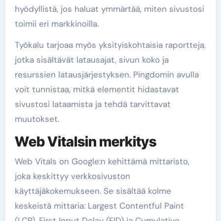
hyödyllistä, jos haluat ymmärtää, miten sivustosi
toimii eri markkinoilla.
Työkalu tarjoaa myös yksityiskohtaisia raportteja,
jotka sisältävät latausajat, sivun koko ja
resurssien latausjärjestyksen. Pingdomin avulla
voit tunnistaa, mitkä elementit hidastavat
sivustosi lataamista ja tehdä tarvittavat
muutokset.
Web Vitalsin merkitys
Web Vitals on Google:n kehittämä mittaristo,
joka keskittyy verkkosivuston
käyttäjäkokemukseen. Se sisältää kolme
keskeistä mittaria: Largest Contentful Paint
(LCP), First Input Delay (FID) ja Cumulative