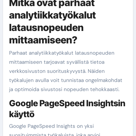
Mitkä ovat parhaat
analytiikkatyökalut
latausnopeuden
mittaamiseen?
Parhaat analytiikkatyökalut latausnopeuden
mittaamiseen tarjoavat syvällistä tietoa
verkkosivuston suorituskyvystä. Näiden
työkalujen avulla voit tunnistaa ongelmakohdat
ja optimoida sivustosi nopeuden tehokkaasti.
Google PageSpeed Insightsin
käyttö
Google PageSpeed Insights on yksi
suosituimmista työkaluista, joka arvioi