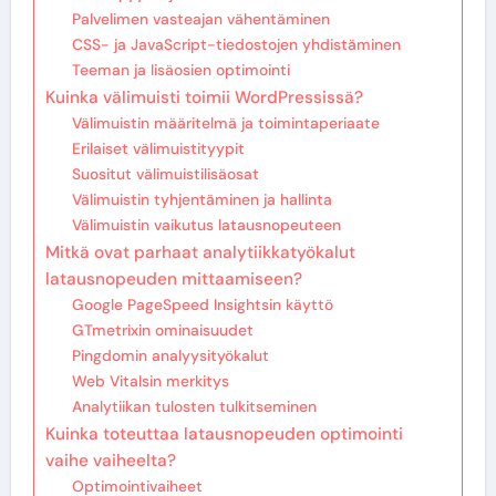
Palvelimen vasteajan vähentäminen
CSS- ja JavaScript-tiedostojen yhdistäminen
Teeman ja lisäosien optimointi
Kuinka välimuisti toimii WordPressissä?
Välimuistin määritelmä ja toimintaperiaate
Erilaiset välimuistityypit
Suositut välimuistilisäosat
Välimuistin tyhjentäminen ja hallinta
Välimuistin vaikutus latausnopeuteen
Mitkä ovat parhaat analytiikkatyökalut
latausnopeuden mittaamiseen?
Google PageSpeed Insightsin käyttö
GTmetrixin ominaisuudet
Pingdomin analyysityökalut
Web Vitalsin merkitys
Analytiikan tulosten tulkitseminen
Kuinka toteuttaa latausnopeuden optimointi
vaihe vaiheelta?
Optimointivaiheet