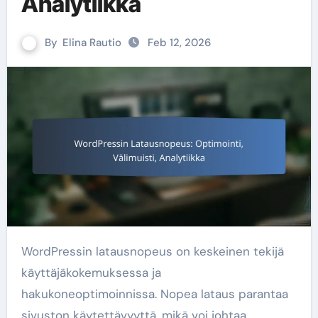
Analytiikka
By
Elina Rautio
Feb 12, 2026
WordPressin latausnopeus on keskeinen tekijä
käyttäjäkokemuksessa ja
hakukoneoptimoinnissa. Nopea lataus parantaa
sivuston käytettävyyttä, mikä voi johtaa