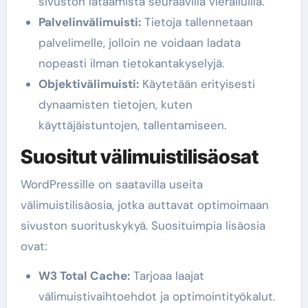
sivuston lataamista seuraavilla vierailuilla.
Palvelinvälimuisti:
Tietoja tallennetaan
palvelimelle, jolloin ne voidaan ladata
nopeasti ilman tietokantakyselyjä.
Objektivälimuisti:
Käytetään erityisesti
dynaamisten tietojen, kuten
käyttäjäistuntojen, tallentamiseen.
Suositut välimuistilisäosat
WordPressille on saatavilla useita
välimuistilisäosia, jotka auttavat optimoimaan
sivuston suorituskykyä. Suosituimpia lisäosia
ovat:
W3 Total Cache:
Tarjoaa laajat
välimuistivaihtoehdot ja optimointityökalut.