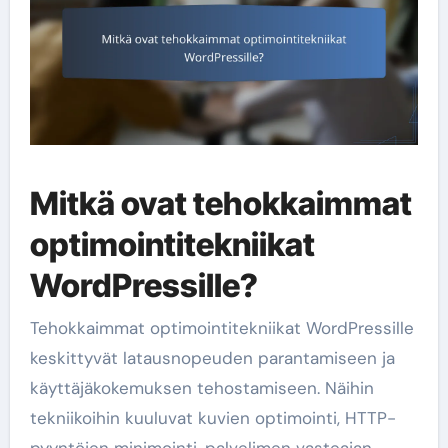
Mitkä ovat tehokkaimmat
optimointitekniikat
WordPressille?
Tehokkaimmat optimointitekniikat WordPressille
keskittyvät latausnopeuden parantamiseen ja
käyttäjäkokemuksen tehostamiseen. Näihin
tekniikoihin kuuluvat kuvien optimointi, HTTP-
pyyntöjen minimointi, palvelimen vasteajan