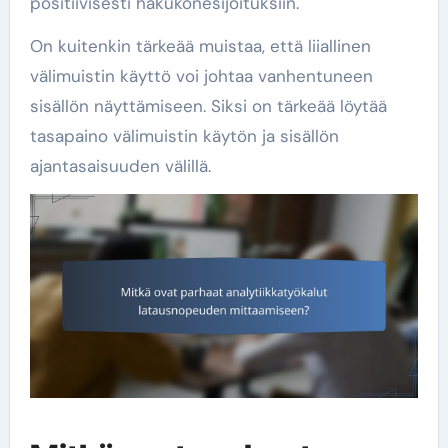
positiivisesti hakukonesijoituksiin.
On kuitenkin tärkeää muistaa, että liiallinen
välimuistin käyttö voi johtaa vanhentuneen
sisällön näyttämiseen. Siksi on tärkeää löytää
tasapaino välimuistin käytön ja sisällön
ajantasaisuuden välillä.