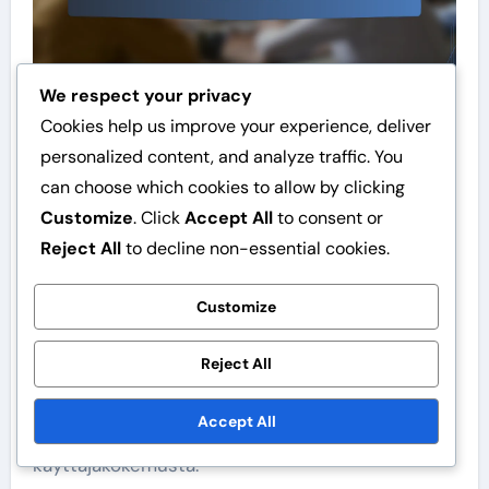
We respect your privacy
Cookies help us improve your experience, deliver
Kuinka toteuttaa
personalized content, and analyze traffic. You
can choose which cookies to allow by clicking
latausnopeuden
Customize
. Click
Accept All
to consent or
optimointi vaihe
Reject All
to decline non-essential cookies.
vaiheelta?
Customize
Latausnopeuden optimointi on keskeinen osa
Reject All
WordPress-sivuston suorituskyvyn
parantamista. Seuraamalla tiettyjä vaiheita voit
Accept All
merkittävästi parantaa sivustosi latausaikoja ja
käyttäjäkokemusta.