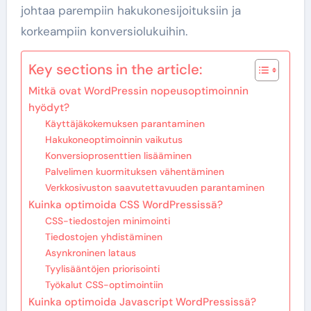
johtaa parempiin hakukonesijoituksiin ja
korkeampiin konversiolukuihin.
Key sections in the article:
Mitkä ovat WordPressin nopeusoptimoinnin
hyödyt?
Käyttäjäkokemuksen parantaminen
Hakukoneoptimoinnin vaikutus
Konversioprosenttien lisääminen
Palvelimen kuormituksen vähentäminen
Verkkosivuston saavutettavuuden parantaminen
Kuinka optimoida CSS WordPressissä?
CSS-tiedostojen minimointi
Tiedostojen yhdistäminen
Asynkroninen lataus
Tyylisääntöjen priorisointi
Työkalut CSS-optimointiin
Kuinka optimoida Javascript WordPressissä?