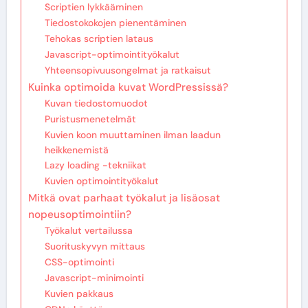
Scriptien lykkääminen
Tiedostokokojen pienentäminen
Tehokas scriptien lataus
Javascript-optimointityökalut
Yhteensopivuusongelmat ja ratkaisut
Kuinka optimoida kuvat WordPressissä?
Kuvan tiedostomuodot
Puristusmenetelmät
Kuvien koon muuttaminen ilman laadun
heikkenemistä
Lazy loading -tekniikat
Kuvien optimointityökalut
Mitkä ovat parhaat työkalut ja lisäosat
nopeusoptimointiin?
Työkalut vertailussa
Suorituskyvyn mittaus
CSS-optimointi
Javascript-minimointi
Kuvien pakkaus