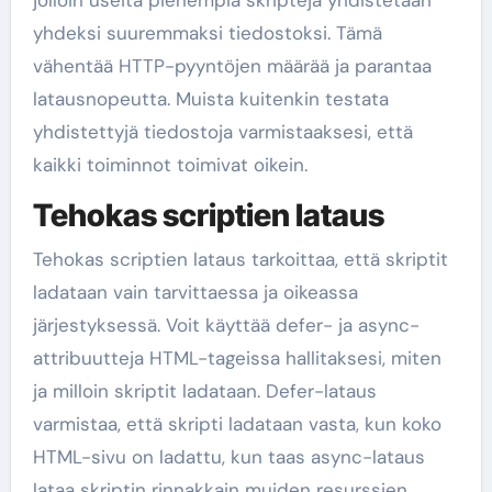
jolloin useita pienempiä skriptejä yhdistetään
yhdeksi suuremmaksi tiedostoksi. Tämä
vähentää HTTP-pyyntöjen määrää ja parantaa
latausnopeutta. Muista kuitenkin testata
yhdistettyjä tiedostoja varmistaaksesi, että
kaikki toiminnot toimivat oikein.
Tehokas scriptien lataus
Tehokas scriptien lataus tarkoittaa, että skriptit
ladataan vain tarvittaessa ja oikeassa
järjestyksessä. Voit käyttää defer- ja async-
attribuutteja HTML-tageissa hallitaksesi, miten
ja milloin skriptit ladataan. Defer-lataus
varmistaa, että skripti ladataan vasta, kun koko
HTML-sivu on ladattu, kun taas async-lataus
lataa skriptin rinnakkain muiden resurssien