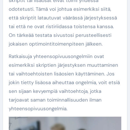
skriptit tai lisäosat eivät toimi yhdessä
odotetusti. Tämä voi johtua esimerkiksi siitä,
että skriptit latautuvat väärässä järjestyksessä
tai että ne ovat ristiriidassa toistensa kanssa.
On tärkeää testata sivustosi perusteellisesti
jokaisen optimointitoimenpiteen jälkeen.
Ratkaisuja yhteensopivuusongelmiin ovat
esimerkiksi skriptien järjestyksen muuttaminen
tai vaihtoehtoisten lisäosien käyttäminen. Jos
jokin tietty lisäosa aiheuttaa ongelmia, voit etsiä
sen sijaan kevyempiä vaihtoehtoja, jotka
tarjoavat saman toiminnallisuuden ilman
yhteensopivuusongelmia.