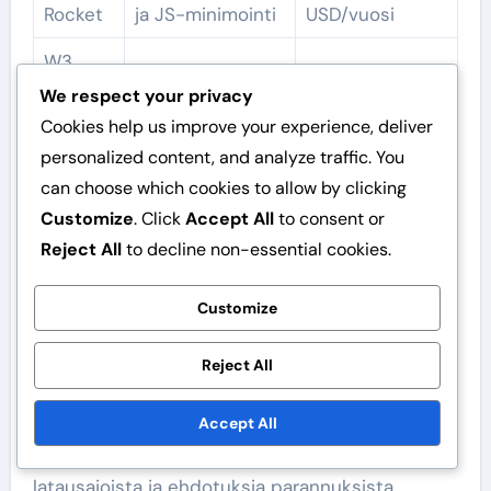
Rocket
ja JS-minimointi
USD/vuosi
W3
Välimuisti, CDN-
Total
Ilmainen
We respect your privacy
tuki
Cache
Cookies help us improve your experience, deliver
personalized content, and analyze traffic. You
Ilmainen / Pro
can choose which cookies to allow by clicking
Smush
Kuvien pakkaus
alkaen 6
Customize
. Click
Accept All
to consent or
USD/kk
Reject All
to decline non-essential cookies.
Suorituskyvyn mittaus
Customize
Ennen optimointitoimenpiteiden aloittamista on
Reject All
tärkeää mitata nykyinen suorituskyky. Voit
käyttää työkaluja kuten Google PageSpeed
Accept All
Insights tai GTmetrix, jotka tarjoavat arvion
latausajoista ja ehdotuksia parannuksista.